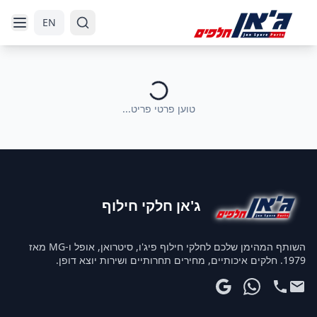
דלג לניווט
דלג לתוכן הראשי
EN
טוען פרטי פריט...
ג'אן חלקי חילוף
השותף המהימן שלכם לחלקי חילוף פיג'ו, סיטרואן, אופל ו-MG מאז
1979. חלקים איכותיים, מחירים תחרותיים ושירות יוצא דופן.