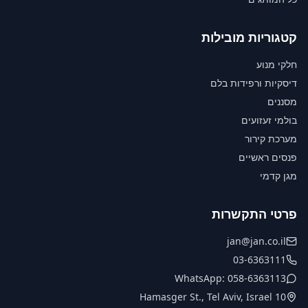
קטגוריות מובילות
חלקי מנוע
דיסקיות ורפידות בלם
מסננים
בולמי זעזועים
מערכת קירור
פנסים ראשיים
מגן קדמי
פרטי התקשרות
jan@jan.co.il
03-6363111
WhatsApp: 058-6363113
10 Hamasger St., Tel Aviv, Israel