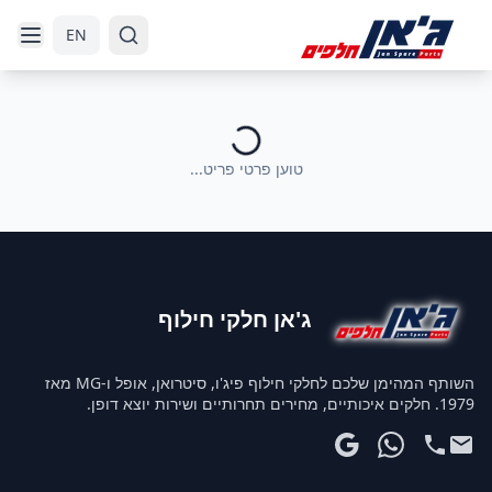
דלג לניווט
דלג לתוכן הראשי
EN
טוען פרטי פריט...
ג'אן חלקי חילוף
השותף המהימן שלכם לחלקי חילוף פיג'ו, סיטרואן, אופל ו-MG מאז
1979. חלקים איכותיים, מחירים תחרותיים ושירות יוצא דופן.