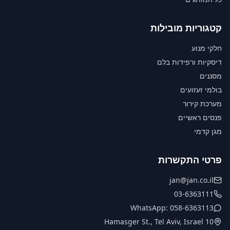
קטגוריות מובילות
חלקי מנוע
דיסקיות ורפידות בלם
מסננים
בולמי זעזועים
מערכת קירור
פנסים ראשיים
מגן קדמי
פרטי התקשרות
jan@jan.co.il
03-6363111
WhatsApp: 058-6363113
10 Hamasger St., Tel Aviv, Israel