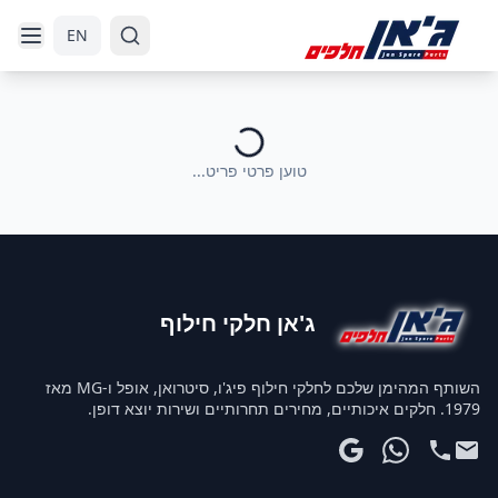
דלג לניווט
דלג לתוכן הראשי
EN
טוען פרטי פריט...
ג'אן חלקי חילוף
השותף המהימן שלכם לחלקי חילוף פיג'ו, סיטרואן, אופל ו-MG מאז
1979. חלקים איכותיים, מחירים תחרותיים ושירות יוצא דופן.