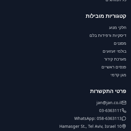
קטגוריות מובילות
חלקי מנוע
דיסקיות ורפידות בלם
מסננים
בולמי זעזועים
מערכת קירור
פנסים ראשיים
מגן קדמי
פרטי התקשרות
jan@jan.co.il
03-6363111
WhatsApp: 058-6363113
10 Hamasger St., Tel Aviv, Israel