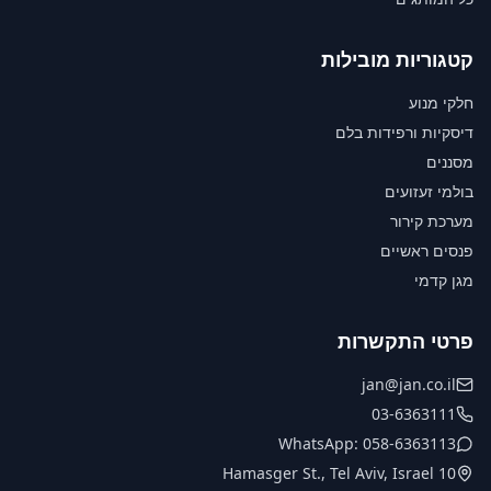
קטגוריות מובילות
חלקי מנוע
דיסקיות ורפידות בלם
מסננים
בולמי זעזועים
מערכת קירור
פנסים ראשיים
מגן קדמי
פרטי התקשרות
jan@jan.co.il
03-6363111
WhatsApp: 058-6363113
10 Hamasger St., Tel Aviv, Israel