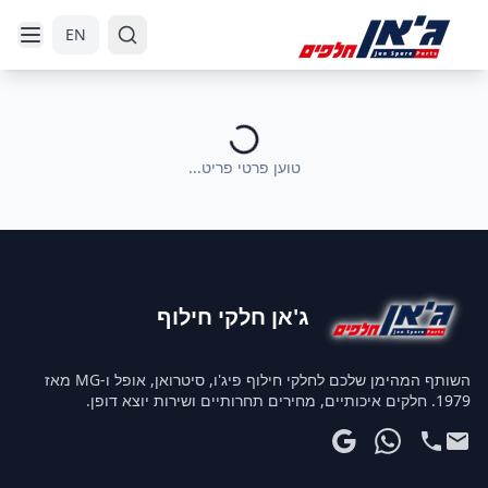
דלג לניווט
דלג לתוכן הראשי
EN
טוען פרטי פריט...
ג'אן חלקי חילוף
השותף המהימן שלכם לחלקי חילוף פיג'ו, סיטרואן, אופל ו-MG מאז
1979. חלקים איכותיים, מחירים תחרותיים ושירות יוצא דופן.