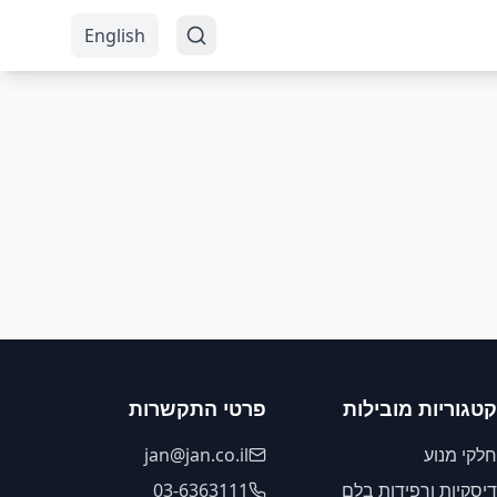
English
קטגוריות מובילות
פרטי התקשרות
חלקי מנוע
jan@jan.co.il
דיסקיות ורפידות בלם
03-6363111