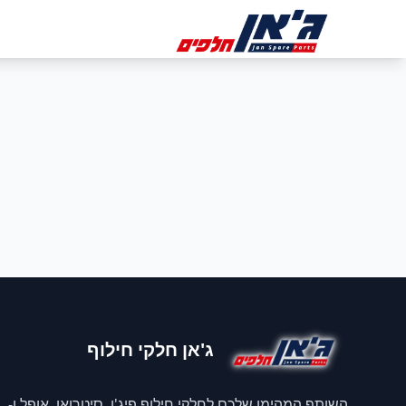
דלג לניווט
דלג לתוכן הראשי
ב
ג'אן חלקי חילוף
השותף המהימן שלכם לחלקי חילוף פיג'ו, סיטרואן, אופל ו-