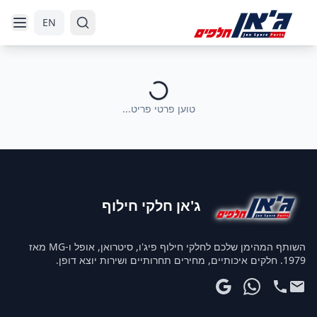
דלג לניווט
דלג לתוכן הראשי
EN
טוען פרטי פריט...
ג'אן חלקי חילוף
השותף המהימן שלכם לחלקי חילוף פיג'ו, סיטרואן, אופל ו-MG מאז
1979. חלקים איכותיים, מחירים תחרותיים ושירות יוצא דופן.