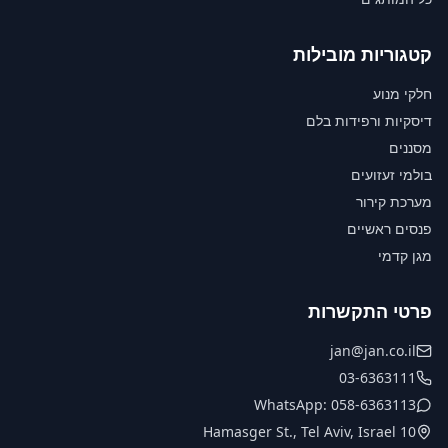
קטגוריות מובילות
חלקי מנוע
דיסקיות ורפידות בלם
מסננים
בולמי זעזועים
מערכת קירור
פנסים ראשיים
מגן קדמי
פרטי התקשרות
jan@jan.co.il
03-6363111
WhatsApp: 058-6363113
10 Hamasger St., Tel Aviv, Israel