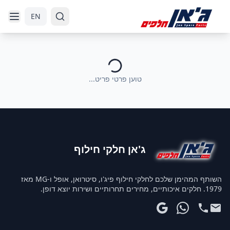
דלג לניווט
דלג לתוכן הראשי
EN
טוען פרטי פריט...
ג'אן חלקי חילוף
השותף המהימן שלכם לחלקי חילוף פיג'ו, סיטרואן, אופל ו-MG מאז
1979. חלקים איכותיים, מחירים תחרותיים ושירות יוצא דופן.