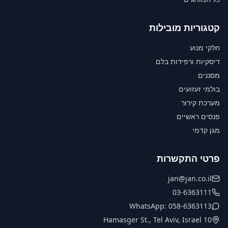
קטגוריות מובילות
חלקי מנוע
דיסקיות ורפידות בלם
מסננים
בולמי זעזועים
מערכת קירור
פנסים ראשיים
מגן קדמי
פרטי התקשרות
jan@jan.co.il
03-6363111
WhatsApp: 058-6363113
10 Hamasger St., Tel Aviv, Israel