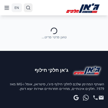
דלג לניווט
דלג לתוכן הראשי
EN
טוען פרטי פריט...
ג'אן חלקי חילוף
השותף המהימן שלכם לחלקי חילוף פיג'ו, סיטרואן, אופל ו-MG מאז
1979. חלקים איכותיים, מחירים תחרותיים ושירות יוצא דופן.