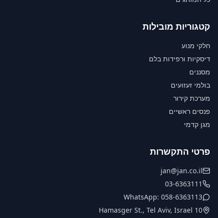
קטגוריות מובילות
חלקי מנוע
דיסקיות ורפידות בלם
מסננים
בולמי זעזועים
מערכת קירור
פנסים ראשיים
מגן קדמי
פרטי התקשרות
jan@jan.co.il
03-6363111
WhatsApp: 058-6363113
10 Hamasger St., Tel Aviv, Israel