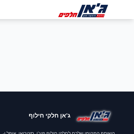
דלג לניווט
דלג לתוכן הראשי
ב
ג'אן חלקי חילוף
השותף המהימן שלכם לחלקי חילוף פיג'ו, סיטרואן, אופל ו-