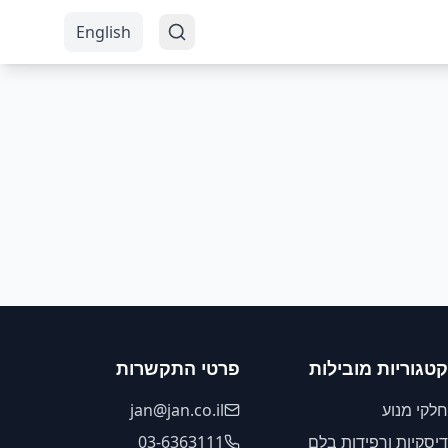
English
קטגוריות מובילות
פרטי התקשרות
חלקי מנוע
jan@jan.co.il
דיסקיות ורפידות בלם
03-6363111