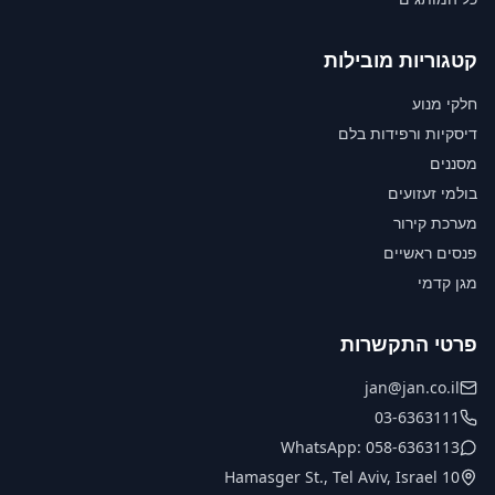
קטגוריות מובילות
חלקי מנוע
דיסקיות ורפידות בלם
מסננים
בולמי זעזועים
מערכת קירור
פנסים ראשיים
מגן קדמי
פרטי התקשרות
jan@jan.co.il
03-6363111
WhatsApp: 058-6363113
10 Hamasger St., Tel Aviv, Israel