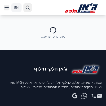
דלג לניווט
דלג לתוכן הראשי
EN
טוען פרטי פריט...
ג'אן חלקי חילוף
השותף המהימן שלכם לחלקי חילוף פיג'ו, סיטרואן, אופל ו-MG מאז
1979. חלקים איכותיים, מחירים תחרותיים ושירות יוצא דופן.