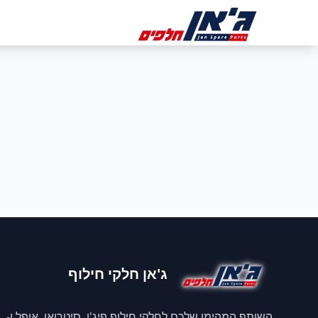
דלג לניווט
דלג לתוכן הראשי
ב
ג'אן חלקי חילוף
השותף המהימן שלכם לחלקי חילוף פיג'ו, סיטרואן, אופל ו-