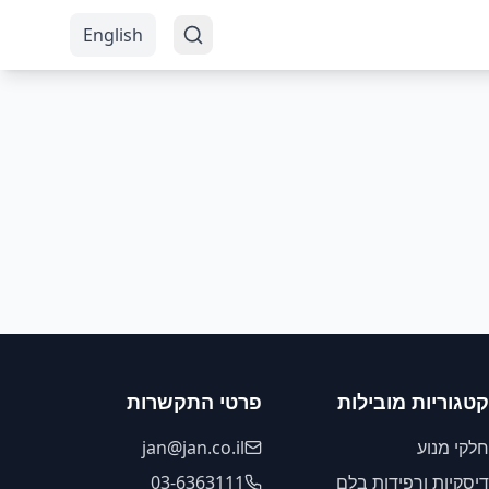
English
קטגוריות מובילות
פרטי התקשרות
חלקי מנוע
jan@jan.co.il
דיסקיות ורפידות בלם
03-6363111