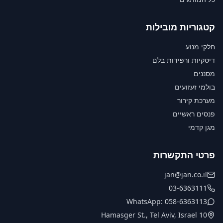
קטגוריות מובילות
חלקי מנוע
דיסקיות ורפידות בלם
מסננים
בולמי זעזועים
מערכת קירור
פנסים ראשיים
מגן קדמי
פרטי התקשרות
jan@jan.co.il
03-6363111
WhatsApp: 058-6363113
10 Hamasger St., Tel Aviv, Israel