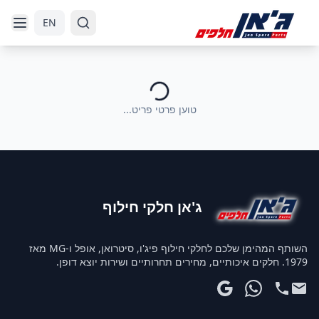
דלג לניווט
דלג לתוכן הראשי
EN
טוען פרטי פריט...
ג'אן חלקי חילוף
השותף המהימן שלכם לחלקי חילוף פיג'ו, סיטרואן, אופל ו-MG מאז
1979. חלקים איכותיים, מחירים תחרותיים ושירות יוצא דופן.