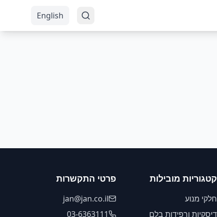
English
קטגוריות מובילות
פרטי התקשרות
חלקי מנוע
jan@jan.co.il
דיסקיות ורפידות בלם
03-6363111