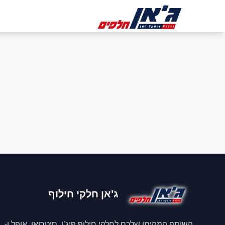
דלג לניווט
דלג לתוכן הראשי
ב
ג'אן חלקי חילוף
השותף המהימן שלכם לחלקי חילוף פיג'ו, סיטרואן, אופל ו-