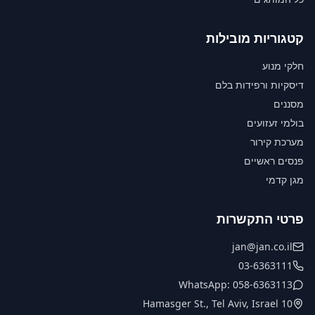
קטגוריות מובילות
חלקי מנוע
דיסקיות ורפידות בלם
מסננים
בולמי זעזועים
מערכת קירור
פנסים ראשיים
מגן קדמי
פרטי התקשרות
jan@jan.co.il
03-6363111
WhatsApp: 058-6363113
10 Hamasger St., Tel Aviv, Israel