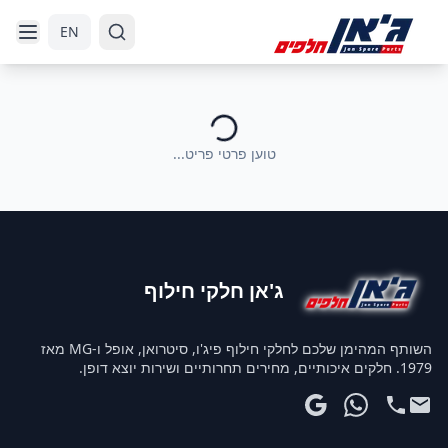
דלג לניווט
דלג לתוכן הראשי
EN
טוען פרטי פריט...
ג'אן חלקי חילוף
השותף המהימן שלכם לחלקי חילוף פיג'ו, סיטרואן, אופל ו-MG מאז
1979. חלקים איכותיים, מחירים תחרותיים ושירות יוצא דופן.