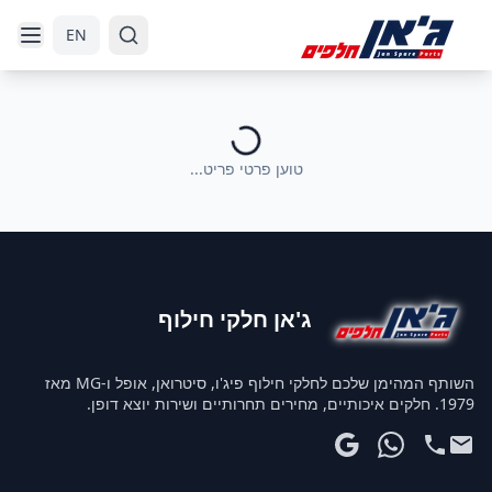
דלג לניווט
דלג לתוכן הראשי
EN
טוען פרטי פריט...
ג'אן חלקי חילוף
השותף המהימן שלכם לחלקי חילוף פיג'ו, סיטרואן, אופל ו-MG מאז
1979. חלקים איכותיים, מחירים תחרותיים ושירות יוצא דופן.