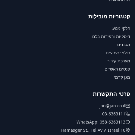
קטגוריות מובילות
חלקי מנוע
דיסקיות ורפידות בלם
מסננים
בולמי זעזועים
מערכת קירור
פנסים ראשיים
מגן קדמי
פרטי התקשרות
jan@jan.co.il
03-6363111
WhatsApp: 058-6363113
10 Hamasger St., Tel Aviv, Israel