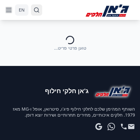
דלג לניווט
דלג לתוכן הראשי
EN
טוען פרטי פריט...
ג'אן חלקי חילוף
השותף המהימן שלכם לחלקי חילוף פיג'ו, סיטרואן, אופל ו-MG מאז
1979. חלקים איכותיים, מחירים תחרותיים ושירות יוצא דופן.