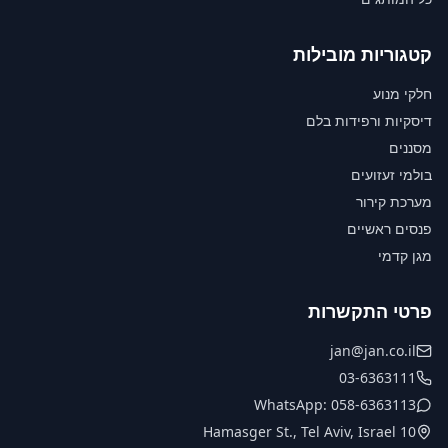
קטגוריות מובילות
חלקי מנוע
דיסקיות ורפידות בלם
מסננים
בולמי זעזועים
מערכת קירור
פנסים ראשיים
מגן קדמי
פרטי התקשרות
jan@jan.co.il
03-6363111
WhatsApp: 058-6363113
10 Hamasger St., Tel Aviv, Israel