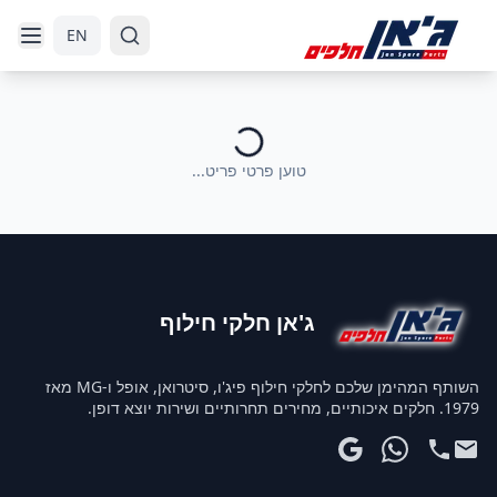
דלג לניווט
דלג לתוכן הראשי
EN
טוען פרטי פריט...
ג'אן חלקי חילוף
השותף המהימן שלכם לחלקי חילוף פיג'ו, סיטרואן, אופל ו-MG מאז
1979. חלקים איכותיים, מחירים תחרותיים ושירות יוצא דופן.