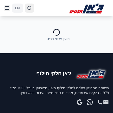
דלג לניווט
דלג לתוכן הראשי
EN
טוען פרטי פריט...
ג'אן חלקי חילוף
השותף המהימן שלכם לחלקי חילוף פיג'ו, סיטרואן, אופל ו-MG מאז
1979. חלקים איכותיים, מחירים תחרותיים ושירות יוצא דופן.