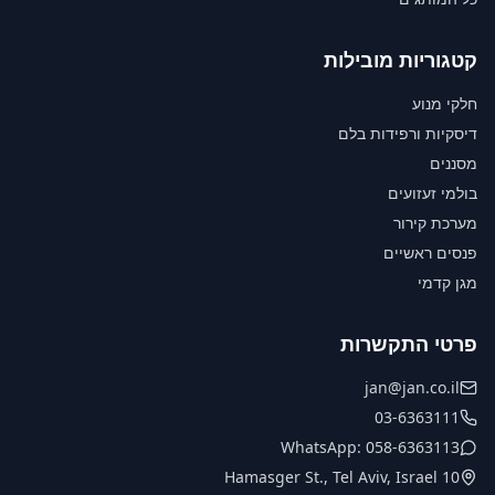
קטגוריות מובילות
חלקי מנוע
דיסקיות ורפידות בלם
מסננים
בולמי זעזועים
מערכת קירור
פנסים ראשיים
מגן קדמי
פרטי התקשרות
jan@jan.co.il
03-6363111
WhatsApp: 058-6363113
10 Hamasger St., Tel Aviv, Israel