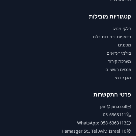
קטגוריות מובילות
חלקי מנוע
דיסקיות ורפידות בלם
מסננים
בולמי זעזועים
מערכת קירור
פנסים ראשיים
מגן קדמי
פרטי התקשרות
jan@jan.co.il
03-6363111
WhatsApp: 058-6363113
10 Hamasger St., Tel Aviv, Israel