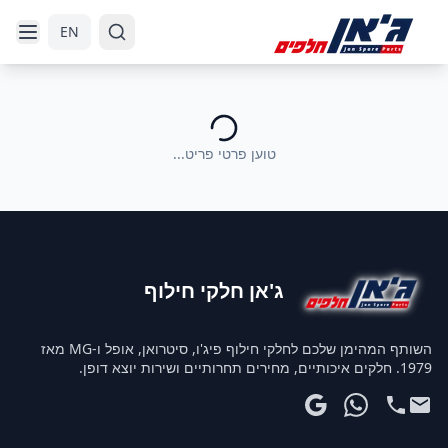
דלג לניווט
דלג לתוכן הראשי
EN
טוען פרטי פריט...
ג'אן חלקי חילוף
השותף המהימן שלכם לחלקי חילוף פיג'ו, סיטרואן, אופל ו-MG מאז
1979. חלקים איכותיים, מחירים תחרותיים ושירות יוצא דופן.