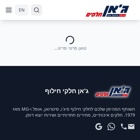
דלג לניווט
דלג לתוכן הראשי
EN
טוען פרטי פריט...
ג'אן חלקי חילוף
השותף המהימן שלכם לחלקי חילוף פיג'ו, סיטרואן, אופל ו-MG מאז
1979. חלקים איכותיים, מחירים תחרותיים ושירות יוצא דופן.