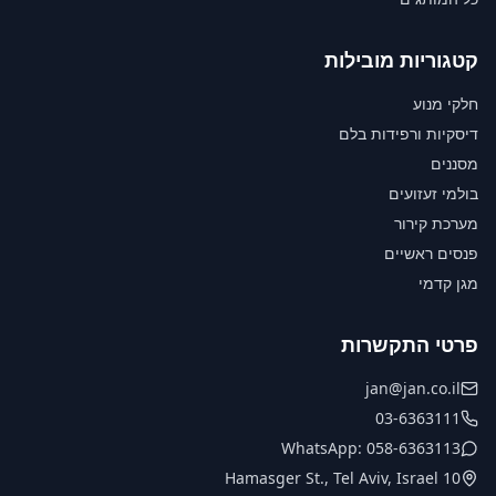
קטגוריות מובילות
חלקי מנוע
דיסקיות ורפידות בלם
מסננים
בולמי זעזועים
מערכת קירור
פנסים ראשיים
מגן קדמי
פרטי התקשרות
jan@jan.co.il
03-6363111
WhatsApp: 058-6363113
10 Hamasger St., Tel Aviv, Israel