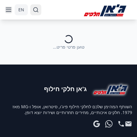
דלג לניווט
דלג לתוכן הראשי
EN
טוען פרטי פריט...
ג'אן חלקי חילוף
השותף המהימן שלכם לחלקי חילוף פיג'ו, סיטרואן, אופל ו-MG מאז
1979. חלקים איכותיים, מחירים תחרותיים ושירות יוצא דופן.