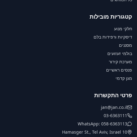
קטגוריות מובילות
חלקי מנוע
דיסקיות ורפידות בלם
מסננים
בולמי זעזועים
מערכת קירור
פנסים ראשיים
מגן קדמי
פרטי התקשרות
jan@jan.co.il
03-6363111
WhatsApp: 058-6363113
10 Hamasger St., Tel Aviv, Israel