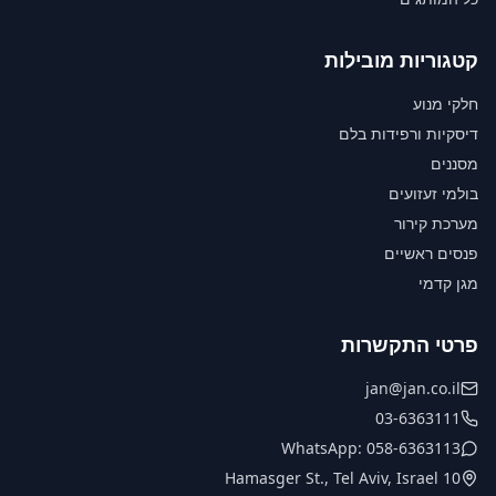
קטגוריות מובילות
חלקי מנוע
דיסקיות ורפידות בלם
מסננים
בולמי זעזועים
מערכת קירור
פנסים ראשיים
מגן קדמי
פרטי התקשרות
jan@jan.co.il
03-6363111
WhatsApp: 058-6363113
10 Hamasger St., Tel Aviv, Israel