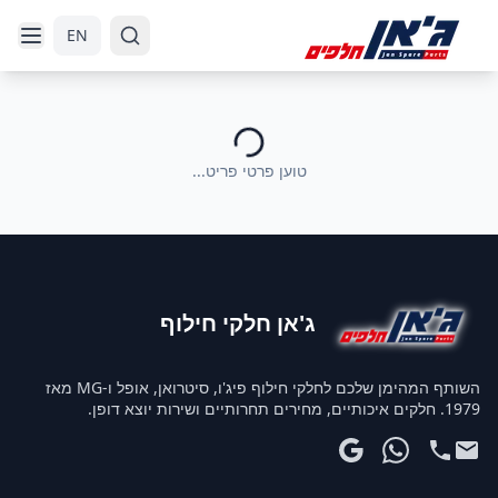
דלג לניווט
דלג לתוכן הראשי
EN
טוען פרטי פריט...
ג'אן חלקי חילוף
השותף המהימן שלכם לחלקי חילוף פיג'ו, סיטרואן, אופל ו-MG מאז
1979. חלקים איכותיים, מחירים תחרותיים ושירות יוצא דופן.