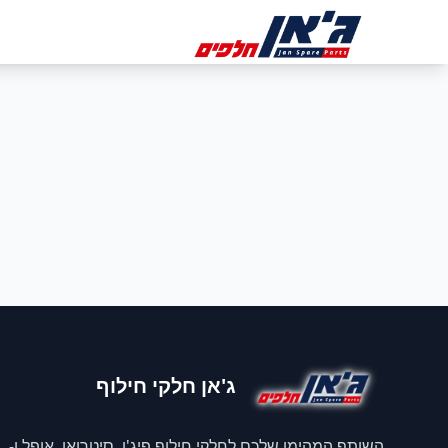
דלג לניווט
דלג לתוכן הראשי
ב
ג'אן חלקי חילוף
השותף המהימן שלכם לחלקי חילוף פיג'ו, סיטרואן, אופל ו-