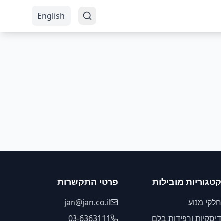
English
קטגוריות מובילות
פרטי התקשרות
חלקי מנוע
jan@jan.co.il
דיסקיות ורפידות בלם
03-6363111