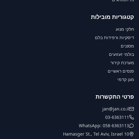
קטגוריות מובילות
חלקי מנוע
דיסקיות ורפידות בלם
מסננים
בולמי זעזועים
מערכת קירור
פנסים ראשיים
מגן קדמי
פרטי התקשרות
jan@jan.co.il
03-6363111
WhatsApp: 058-6363113
10 Hamasger St., Tel Aviv, Israel