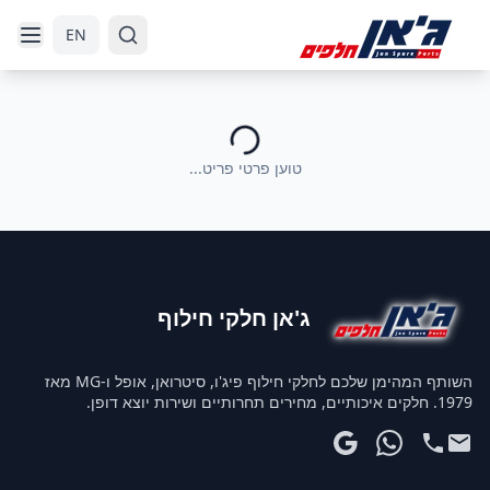
דלג לניווט
דלג לתוכן הראשי
EN
טוען פרטי פריט...
ג'אן חלקי חילוף
השותף המהימן שלכם לחלקי חילוף פיג'ו, סיטרואן, אופל ו-MG מאז
1979. חלקים איכותיים, מחירים תחרותיים ושירות יוצא דופן.