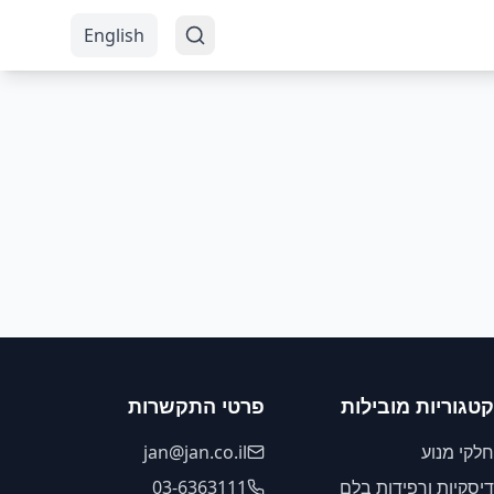
English
קטגוריות מובילות
פרטי התקשרות
חלקי מנוע
jan@jan.co.il
דיסקיות ורפידות בלם
03-6363111