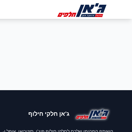
דלג לניווט
דלג לתוכן הראשי
ב
ג'אן חלקי חילוף
השותף המהימן שלכם לחלקי חילוף פיג'ו, סיטרואן, אופל ו-