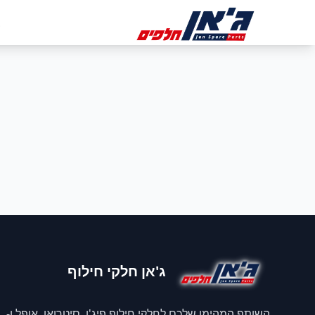
דלג לניווט
דלג לתוכן הראשי
ב
ג'אן חלקי חילוף
השותף המהימן שלכם לחלקי חילוף פיג'ו, סיטרואן, אופל ו-