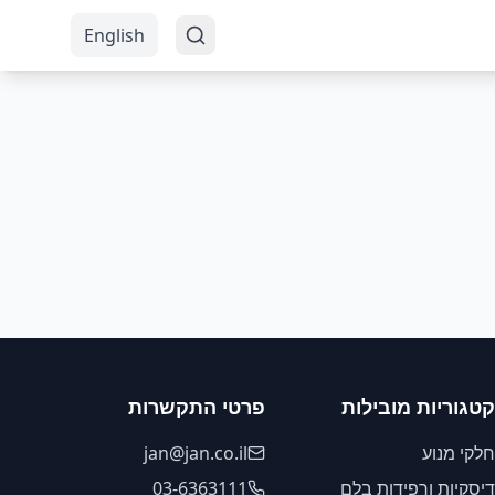
English
קטגוריות מובילות
פרטי התקשרות
חלקי מנוע
jan@jan.co.il
דיסקיות ורפידות בלם
03-6363111