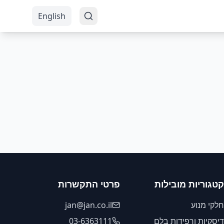
English
קטגוריות מובילות
פרטי התקשרות
חלקי מנוע
jan@jan.co.il
דיסקיות ורפידות בלם
03-6363111