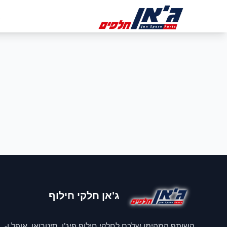
דלג לניווט
דלג לתוכן הראשי
ב
ג'אן חלקי חילוף
השותף המהימן שלכם לחלקי חילוף פיג'ו, סיטרואן, אופל ו-